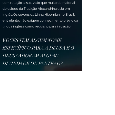
com relação a isso, visto que muito do material
de estudo da Tradição Alexandrina está em
inglês. Os covens da Linha Hibernian no Brasil,
entretanto, não exigem conhecimento prévio da
língua inglesa como requisito para iniciação.
VOCÊS TEM ALGUM NOME
ESPECÍFICO PARA A DEUSA E O
DEUS? ADORAM ALGUMA
DIVINDADE OU PANTEÃO?
Temos os Deuses da Craft (Arte), cujos nomes,
que não costumam ser mencionados fora do
círculo mágico. Além disso, cada Coven também
pode escolher trabalhar com Deuses ou
panteões específicos.
PODEM RECOMENDAR ALGUNS