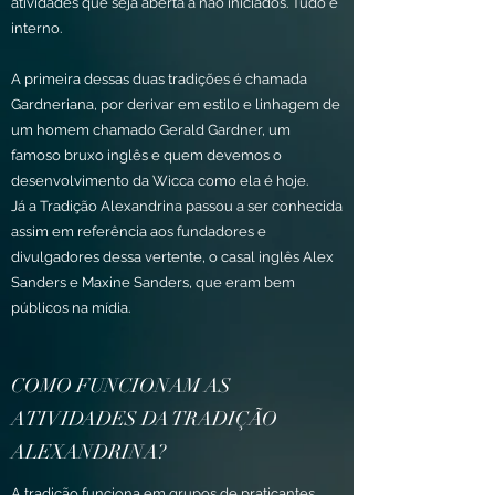
atividades que seja aberta a não iniciados. Tudo é
interno.
A primeira dessas duas tradições é chamada
Gardneriana, por derivar em estilo e linhagem de
um homem chamado Gerald Gardner, um
famoso bruxo inglês e quem devemos o
desenvolvimento da Wicca como ela é hoje.
Já a Tradição Alexandrina passou a ser conhecida
assim em referência aos fundadores e
divulgadores dessa vertente, o casal inglês Alex
Sanders e Maxine Sanders, que eram bem
públicos na mídia.
COMO FUNCIONAM AS
ATIVIDADES DA TRADIÇÃO
ALEXANDRINA?
A tradição funciona em grupos de praticantes